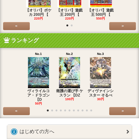
【オリパ】ポケ
【オリパ】遊戯
【オリパ】遊戯
【オリパ】
カ 200円 【
王 200円 【
王 500円 【
エマ 200
220円
220円
550円
220円
<
>
ランキング
No.1
No.2
No.3
No.4
ヴィライルコ
衛護の運び手 ケ
ディヴァインシ
光弓の騎士 
ア・ドラゴン
スラン 【DZ
スター そるべ
アー 【DZ
【D
100円
30円
30円
50円
<
>
はじめての方へ