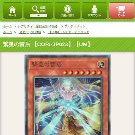
ホーム
>
レアリティ【遊戯王(日本語)】
>
アルティメット
ホーム
>
遊戯(日) 第13期
>
【CORI】カオス・オリジンズ
繋星の雷后 【CORI-JP023】【UM】_