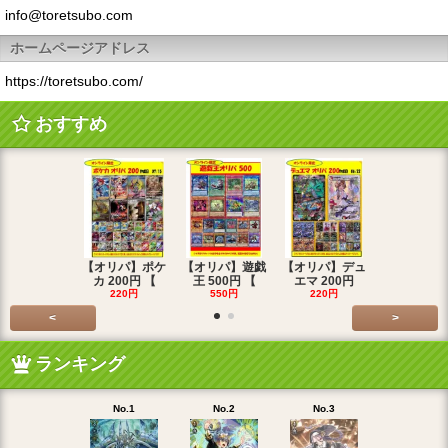
info@toretsubo.com
ホームページアドレス
https://toretsubo.com/
おすすめ
【オリパ】ポケ
【オリパ】遊戯
【オリパ】デュ
【オリパ】
カ 200円 【
王 500円 【
エマ 200円
エマ 500
220円
550円
220円
550円
<
>
ランキング
No.1
No.2
No.3
No.4