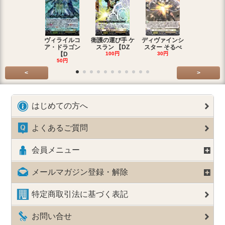
ヴィライルコ
衛護の運び手 ケ
ディヴァインシ
光弓の騎士 
ア・ドラゴン
スラン 【DZ
スター そるべ
アー 【DZ
【D
100円
30円
30円
50円
<
>
はじめての方へ
よくあるご質問
会員メニュー
メールマガジン登録・解除
特定商取引法に基づく表記
お問い合せ