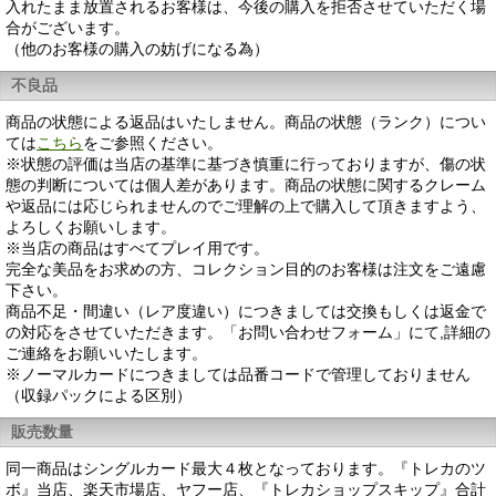
入れたまま放置されるお客様は、今後の購入を拒否させていただく場
合がございます。
（他のお客様の購入の妨げになる為）
不良品
商品の状態による返品はいたしません。商品の状態（ランク）につい
ては
こちら
をご参照ください。
※状態の評価は当店の基準に基づき慎重に行っておりますが、傷の状
態の判断については個人差があります。商品の状態に関するクレーム
や返品には応じられませんのでご理解の上で購入して頂きますよう、
よろしくお願いします。
※当店の商品はすべてプレイ用です。
完全な美品をお求めの方、コレクション目的のお客様は注文をご遠慮
下さい。
商品不足・間違い（レア度違い）につきましては交換もしくは返金で
の対応をさせていただきます。「お問い合わせフォーム」にて,詳細の
ご連絡をお願いいたします。
※ノーマルカードにつきましては品番コードで管理しておりません
（収録パックによる区別）
販売数量
同一商品はシングルカード最大４枚となっております。『トレカのツ
ボ』当店、楽天市場店、ヤフー店、『トレカショップスキップ』合計