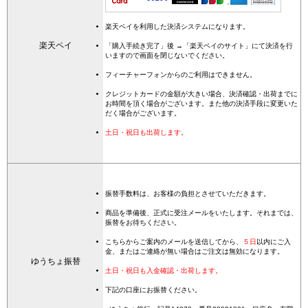
楽天ペイを利用した決済システムになります。
楽天ペイ
「購入手続き完了」後 →「楽天ペイのサイト」にて決済を行
いますので画面を閉じないでください。
フィーチャーフォンからのご利用はできません。
クレジットカードの金額が大きい場合、決済確認・出荷までに
お時間を頂く場合がございます。また他の決済手段に変更いた
だく場合がございます。
土日・祝日も出荷します。
振替手数料は、お客様の負担とさせていただきます。
商品を準備後、正式に受注メールをいたします。それまでは、
振替をお待ちください。
こちらからご案内のメールを送信してから、
５日
以内にご入
金、またはご連絡が無い場合はご注文は無効になります。
ゆうちょ振替
土日・祝日も入金確認・出荷します。
下記の口座にお振替ください。