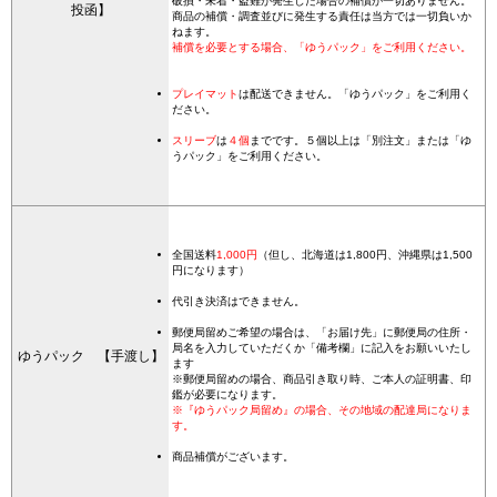
破損・未着・盗難が発生した場合の補償が一切ありません。
投函】
商品の補償・調査並びに発生する責任は当方では一切負いか
ねます。
補償を必要とする場合、「ゆうパック」をご利用ください。
プレイマット
は配送できません。「ゆうパック」をご利用く
ださい。
スリーブ
は
４個
までです。５個以上は「別注文」または「ゆ
うパック」をご利用ください。
全国送料
1,000円
（但し、北海道は1,800円、沖縄県は1,500
円になります）
代引き決済はできません。
郵便局留めご希望の場合は、「お届け先」に郵便局の住所・
局名を入力していただくか「備考欄」に記入をお願いいたし
ゆうパック 【手渡し】
ます
※郵便局留めの場合、商品引き取り時、ご本人の証明書、印
鑑が必要になります。
※『ゆうパック局留め』の場合、その地域の配達局になりま
す。
商品補償がございます。