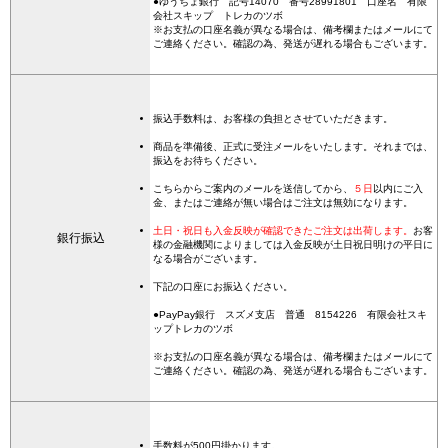
●ゆうちょ銀行 記号14070 番号28991801 口座名 有限
会社スキップ トレカのツボ
※お支払の口座名義が異なる場合は、備考欄またはメールにて
ご連絡ください。確認の為、発送が遅れる場合もございます。
振込手数料は、お客様の負担とさせていただきます。
商品を準備後、正式に受注メールをいたします。それまでは、
振込をお待ちください。
こちらからご案内のメールを送信してから、
５日
以内にご入
金、またはご連絡が無い場合はご注文は無効になります。
土日・祝日も入金反映が確認できたご注文は出荷します。
お客
銀行振込
様の金融機関によりましては入金反映が土日祝日明けの平日に
なる場合がございます。
下記の口座にお振込ください。
●PayPay銀行 スズメ支店 普通 8154226 有限会社スキ
ップトレカのツボ
※お支払の口座名義が異なる場合は、備考欄またはメールにて
ご連絡ください。確認の為、発送が遅れる場合もございます。
手数料が500円掛かります。