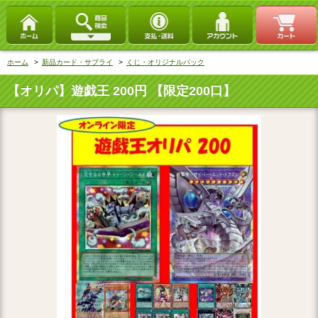
ホーム
>
新品カード・サプライ
>
くじ・オリジナルパック
【オリパ】遊戯王 200円 【限定200口】