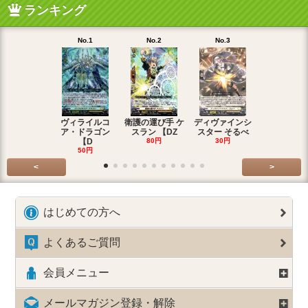
ランキング
No.1
No.2
No.3
No.4
ヴィライルコ
衛護の運び手 ケ
ディヴァインシ
光弓の騎士 
ア・ドラゴン
スラン 【DZ
スター そるべ
アー 【DZ
【D
80円
30円
30円
50円
<
>
はじめての方へ
よくあるご質問
会員メニュー
メールマガジン登録・解除