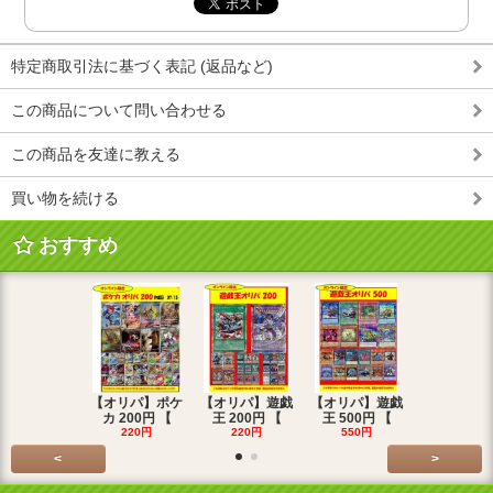
特定商取引法に基づく表記 (返品など)
この商品について問い合わせる
この商品を友達に教える
買い物を続ける
おすすめ
【オリパ】ポケ
【オリパ】遊戯
【オリパ】遊戯
【オリパ】
カ 200円 【
王 200円 【
王 500円 【
エマ 200
220円
220円
550円
220円
<
>