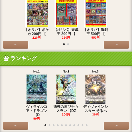
【オリパ】ポケ
【オリパ】遊戯
【オリパ】遊戯
【オリパ】
カ 200円 【
王 200円 【
王 500円 【
エマ 200
220円
220円
550円
220円
<
>
ランキング
No.1
No.2
No.3
No.4
ヴィライルコ
衛護の運び手 ケ
ディヴァインシ
光弓の騎士 
ア・ドラゴン
スラン 【DZ
スター そるべ
アー 【DZ
【D
100円
30円
30円
50円
<
>