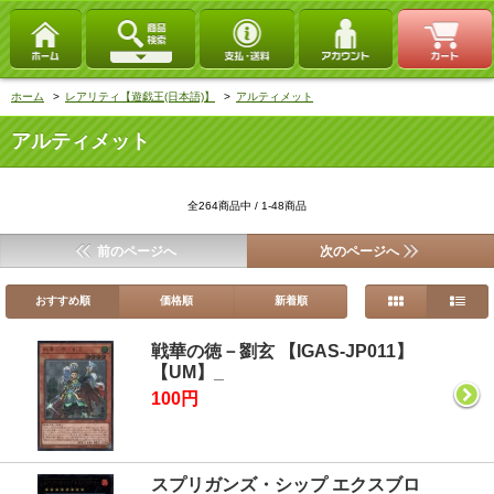
ホーム
>
レアリティ【遊戯王(日本語)】
>
アルティメット
アルティメット
全264商品中 / 1-48商品
前のページへ
次のページへ
おすすめ順
価格順
新着順
戦華の徳－劉玄 【IGAS-JP011】
【UM】_
100円
スプリガンズ・シップ エクスブロ