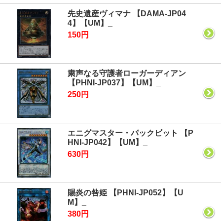
先史遺産ヴィマナ 【DAMA-JP04
4】【UM】_
150円
粛声なる守護者ローガーディアン
【PHNI-JP037】【UM】_
250円
エニグマスター・パックビット 【P
HNI-JP042】【UM】_
630円
賜炎の咎姫 【PHNI-JP052】【U
M】_
380円