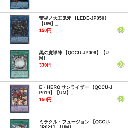
蕾禍ノ大王鬼牙 【LEDE-JP050】
【UM】_
150円
黒の魔導陣 【QCCU-JP009】【U
M】_
330円
E・HERO サンライザー 【QCCU-J
P019】【UM】_
150円
ミラクル・フュージョン 【QCCU-
JP021】【UM】_