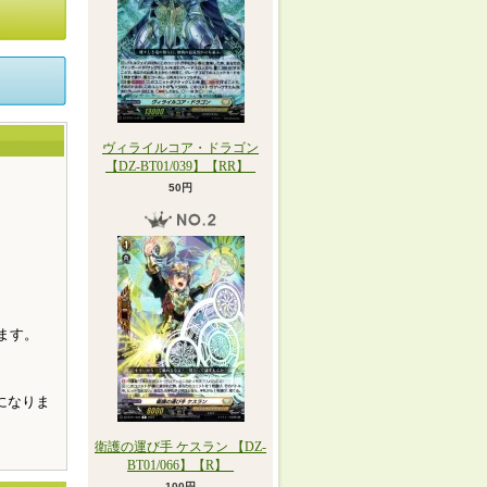
ヴィライルコア・ドラゴン
【DZ-BT01/039】【RR】_
50円
。
ます。
になりま
衛護の運び手 ケスラン 【DZ-
BT01/066】【R】_
100円