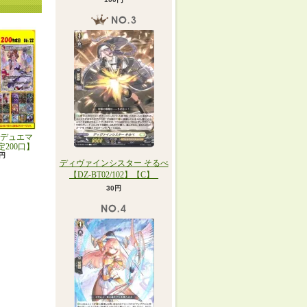
デュエマ
定200口】
0円
ディヴァインシスター そるべ
【DZ-BT02/102】【C】_
30円