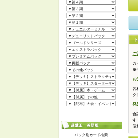
ご
カ
※
お
各
ク
発
合
す
便