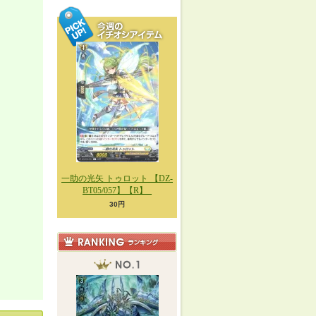
一助の光矢 トゥロット 【DZ-
BT05/057】【R】_
30円