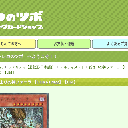
レカのツボ へようこそ！！
ム
>
レアリティ【遊戯王(日本語)】
>
アルティメット
>
始まりの神ファーラ 【CO
22】【UM】_
まりの神ファーラ 【CORI-JP022】【UM】_