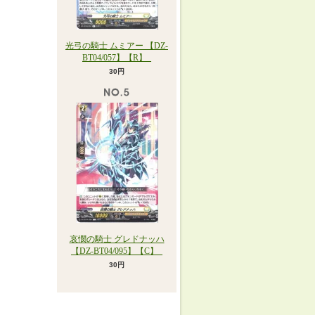
光弓の騎士 ムミアー 【DZ-
BT04/057】【R】_
30円
哀憫の騎士 グレドナッハ
【DZ-BT04/095】【C】_
30円