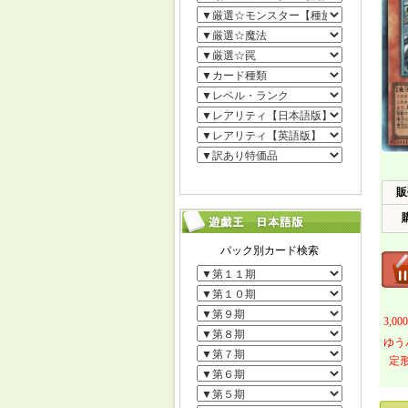
販
3,
ゆう
定