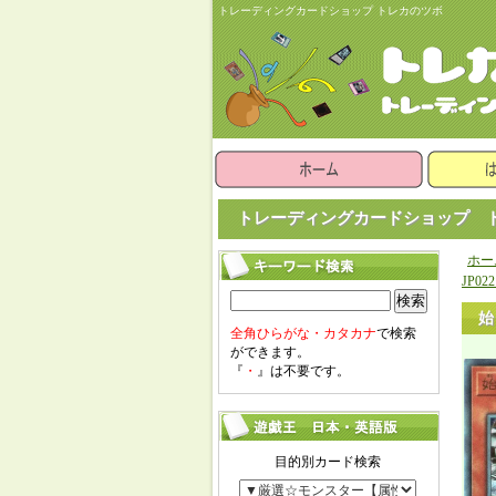
トレーディングカードショップ トレカのツボ
トレーディングカードショップ ト
ホー
JP0
検索
始
全角ひらがな・カタカナ
で検索
ができます。
『
・
』は不要です。