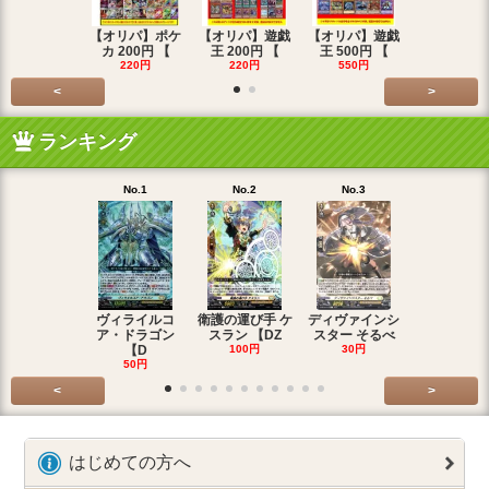
【オリパ】ポケ
【オリパ】遊戯
【オリパ】遊戯
【オリパ】
カ 200円 【
王 200円 【
王 500円 【
エマ 200
220円
220円
550円
220円
<
>
ランキング
No.1
No.2
No.3
No.4
ヴィライルコ
衛護の運び手 ケ
ディヴァインシ
光弓の騎士 
ア・ドラゴン
スラン 【DZ
スター そるべ
アー 【DZ
【D
100円
30円
30円
50円
<
>
はじめての方へ