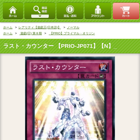
ホーム
>
レアリティ【遊戯王(日本語)】
>
ノーマル
ホーム
>
遊戯(日) 第８期
>
【PRIO】プライマル・オリジン
ラスト・カウンター 【PRIO-JP071】【N】_