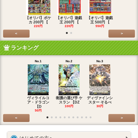
【オリパ】ポケ
【オリパ】遊戯
【オリパ】遊戯
【オリパ】
カ 200円 【
王 200円 【
王 500円 【
エマ 200
220円
220円
550円
220円
<
>
ランキング
No.1
No.2
No.3
No.4
ヴィライルコ
衛護の運び手 ケ
ディヴァインシ
光弓の騎士 
ア・ドラゴン
スラン 【DZ
スター そるべ
アー 【DZ
【D
100円
30円
30円
50円
<
>