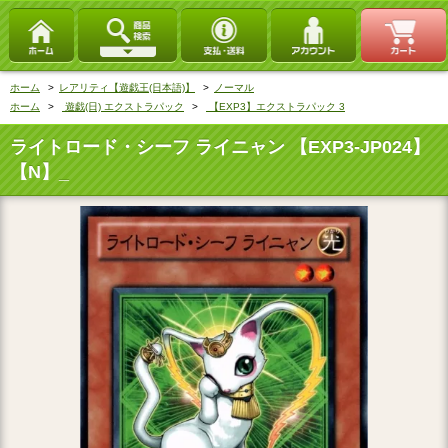
ホーム
>
レアリティ【遊戯王(日本語)】
>
ノーマル
ホーム
>
遊戯(日) エクストラパック
>
【EXP3】エクストラパック 3
ライトロード・シーフ ライニャン 【EXP3-JP024】
【N】_