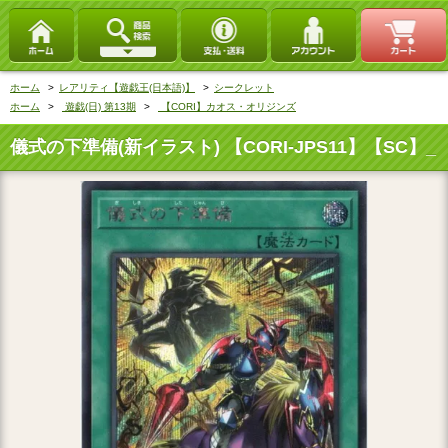
ホーム
>
レアリティ【遊戯王(日本語)】
>
シークレット
ホーム
>
遊戯(日) 第13期
>
【CORI】カオス・オリジンズ
儀式の下準備(新イラスト) 【CORI-JPS11】【SC】_