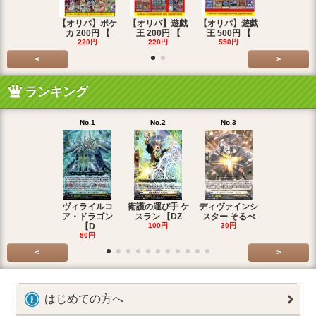
【オリパ】ポケ
【オリパ】遊戯
【オリパ】遊戯
【オリパ】
カ 200円 【
王 200円 【
王 500円 【
エマ 200
220円
220円
550円
220円
<
>
ランキング
No.1
No.2
No.3
No.4
ヴィライルコ
衛護の運び手 ケ
ディヴァインシ
光弓の騎士 
ア・ドラゴン
スラン 【DZ
スター そるべ
アー 【DZ
【D
100円
30円
30円
50円
<
>
はじめての方へ