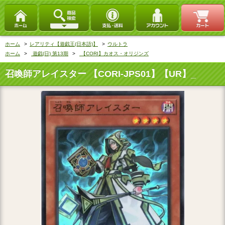
ホーム
>
レアリティ【遊戯王(日本語)】
>
ウルトラ
ホーム
>
遊戯(日) 第13期
>
【CORI】カオス・オリジンズ
召喚師アレイスター 【CORI-JPS01】【UR】_