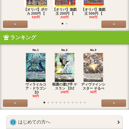
【オリパ】ポケ
【オリパ】遊戯
【オリパ】遊戯
【オリパ】
カ 200円 【
王 200円 【
王 500円 【
エマ 200
220円
220円
550円
220円
<
>
ランキング
No.1
No.2
No.3
No.4
ヴィライルコ
衛護の運び手 ケ
ディヴァインシ
光弓の騎士 
ア・ドラゴン
スラン 【DZ
スター そるべ
アー 【DZ
【D
100円
30円
30円
50円
<
>
はじめての方へ