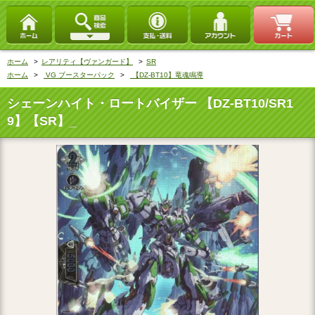
ホーム
>
レアリティ【ヴァンガード】
>
SR
ホーム
>
VG ブースターパック
>
【DZ-BT10】竜魂鳴導
シェーンハイト・ロートバイザー 【DZ-BT10/SR1
9】【SR】_