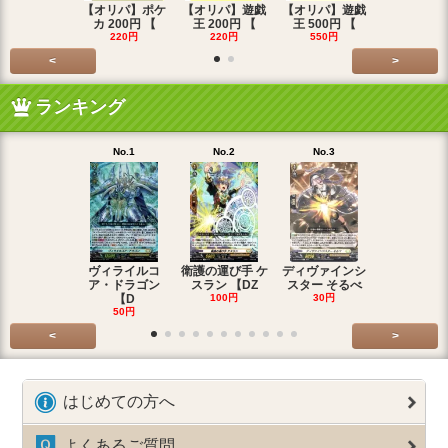
【オリパ】ポケ
【オリパ】遊戯
【オリパ】遊戯
【オリパ】
カ 200円 【
王 200円 【
王 500円 【
エマ 200
220円
220円
550円
220円
<
>
ランキング
No.1
No.2
No.3
No.4
ヴィライルコ
衛護の運び手 ケ
ディヴァインシ
光弓の騎士 
ア・ドラゴン
スラン 【DZ
スター そるべ
アー 【DZ
【D
100円
30円
30円
50円
<
>
はじめての方へ
よくあるご質問