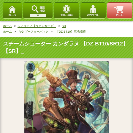
ホーム
>
レアリティ【ヴァンガード】
>
SR
ホーム
>
VG ブースターパック
>
【DZ-BT10】竜魂鳴導
スチームシューター カンダラヌ 【DZ-BT10/SR12】
【SR】_