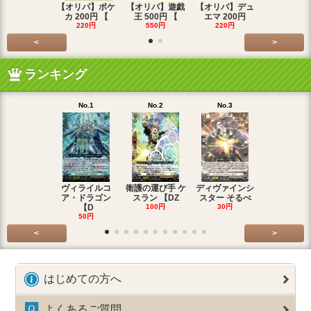
【オリパ】ポケ
【オリパ】遊戯
【オリパ】デュ
【オリパ】
カ 200円 【
王 500円 【
エマ 200円
エマ 500
220円
550円
220円
550円
<
>
ランキング
No.1
No.2
No.3
No.4
ヴィライルコ
衛護の運び手 ケ
ディヴァインシ
光弓の騎士 
ア・ドラゴン
スラン 【DZ
スター そるべ
アー 【DZ
【D
100円
30円
30円
50円
<
>
はじめての方へ
よくあるご質問