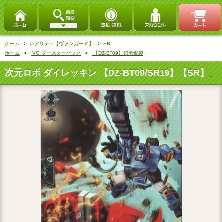
ホーム
>
レアリティ【ヴァンガード】
>
SR
ホーム
>
VG ブースターパック
>
【DZ-BT09】超勇爆裂
次元ロボ ダイレッキン 【DZ-BT09/SR19】【SR】_