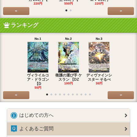
220円
550円
220円
550円
<
>
ランキング
No.1
No.2
No.3
No.4
ヴィライルコ
衛護の運び手 ケ
ディヴァインシ
光弓の騎士 
ア・ドラゴン
スラン 【DZ
スター そるべ
アー 【DZ
【D
100円
30円
30円
50円
<
>
はじめての方へ
よくあるご質問