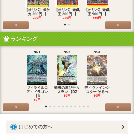
【オリパ】ポケ
【オリパ】遊戯
【オリパ】遊戯
【オリパ】
カ 200円 【
王 200円 【
王 500円 【
エマ 200
220円
220円
550円
220円
<
>
ランキング
No.1
No.2
No.3
No.4
ヴィライルコ
衛護の運び手 ケ
ディヴァインシ
光弓の騎士 
ア・ドラゴン
スラン 【DZ
スター そるべ
アー 【DZ
【D
80円
30円
30円
50円
<
>
はじめての方へ