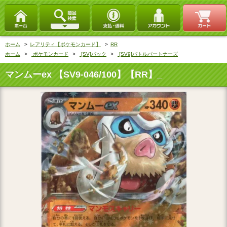
ホーム
>
レアリティ【ポケモンカード】
>
RR
ホーム
>
ポケモンカード
>
[SV]パック
>
[SV9]バトルパートナーズ
マンムーex 【SV9-046/100】【RR】_