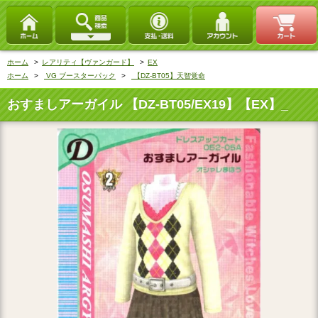
ホーム
>
レアリティ【ヴァンガード】
>
EX
ホーム
>
VG ブースターパック
>
【DZ-BT05】天智覚命
おすましアーガイル 【DZ-BT05/EX19】【EX】_