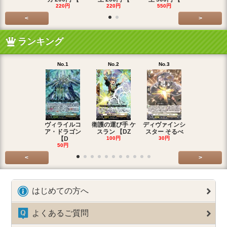
220円
220円
550円
220円
<
>
ランキング
No.1
No.2
No.3
No.4
ヴィライルコ
衛護の運び手 ケ
ディヴァインシ
光弓の騎士 
ア・ドラゴン
スラン 【DZ
スター そるべ
アー 【DZ
【D
100円
30円
30円
50円
<
>
はじめての方へ
よくあるご質問