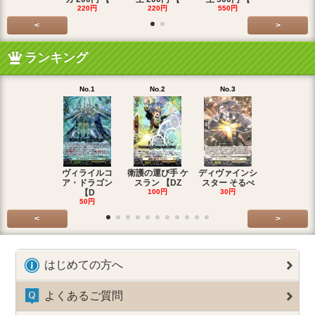
220円
220円
550円
220円
<
>
ランキング
No.1
No.2
No.3
No.4
ヴィライルコ
衛護の運び手 ケ
ディヴァインシ
光弓の騎士 
ア・ドラゴン
スラン 【DZ
スター そるべ
アー 【DZ
【D
100円
30円
30円
50円
<
>
はじめての方へ
よくあるご質問