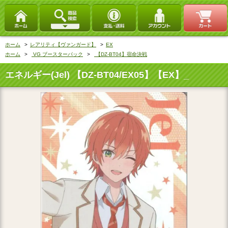
ホーム
>
レアリティ【ヴァンガード】
>
EX
ホーム
>
VG ブースターパック
>
【DZ-BT04】宿命決戦
エネルギー(Jel) 【DZ-BT04/EX05】【EX】_