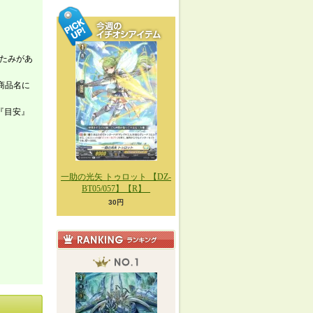
たみがあ
商品名に
『目安』
一助の光矢 トゥロット 【DZ-
BT05/057】【R】_
30円