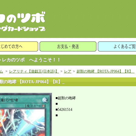
レカのツボ へようこそ！！
ム
>
レアリティ【遊戯王(日本語)】
>
レア
>
超獸の咆哮 【ROTA-JP064】【R】_
獸の咆哮 【ROTA-JP064】【R】_
■超獸の咆哮
■
■54261514
■