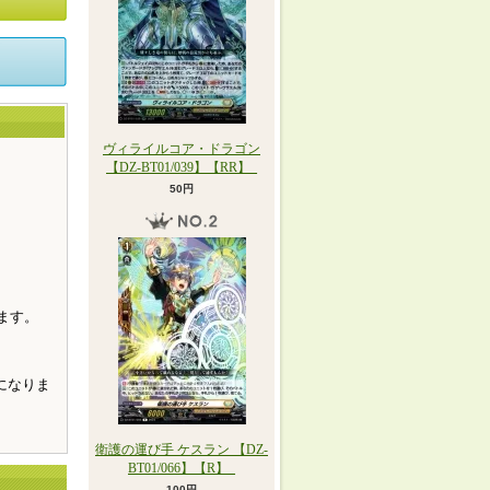
ヴィライルコア・ドラゴン
【DZ-BT01/039】【RR】_
50円
。
ます。
になりま
衛護の運び手 ケスラン 【DZ-
BT01/066】【R】_
100円