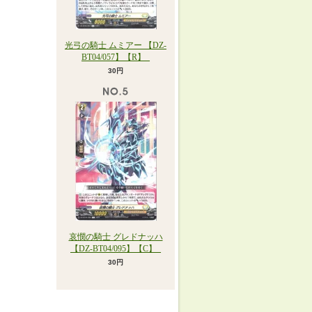
光弓の騎士 ムミアー 【DZ-
BT04/057】【R】_
30円
哀憫の騎士 グレドナッハ
【DZ-BT04/095】【C】_
30円