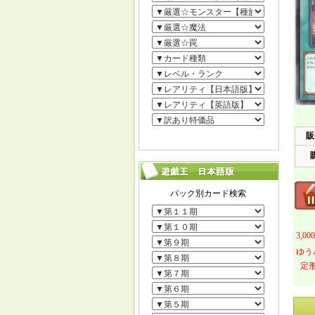
販
3,
ゆう
定