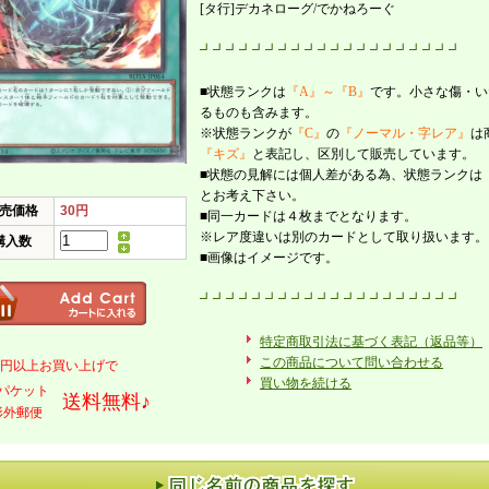
[タ行]デカネローグ/でかねろーぐ
┛┛┛┛┛┛┛┛┛┛┛┛┛┛┛┛┛┛┛┛
■状態ランクは
『A』～『B』
です。小さな傷・い
るものも含みます。
※状態ランクが
『C』
の
『ノーマル・字レア』
は
『キズ』
と表記し、区別して販売しています。
■状態の見解には個人差がある為、状態ランクは
とお考え下さい。
売価格
30円
■同一カードは４枚までとなります。
※レア度違いは別のカードとして取り扱います。
購入数
■画像はイメージです。
┛┛┛┛┛┛┛┛┛┛┛┛┛┛┛┛┛┛┛┛
特定商取引法に基づく表記（返品等）
この商品について問い合わせる
000円以上お買い上げで
買い物を続ける
パケット
送料無料♪
形外郵便