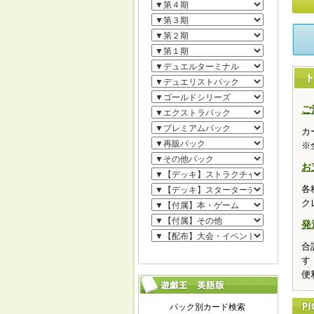
ご
カ
※
お
各
ク
発
合
す
便