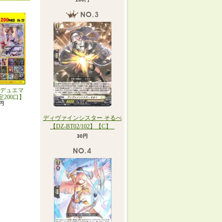
デュエマ
定200口】
0円
ディヴァインシスター そるべ
【DZ-BT02/102】【C】_
30円