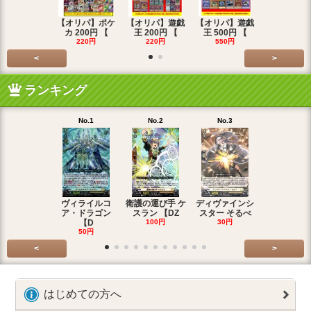
【オリパ】ポケ
【オリパ】遊戯
【オリパ】遊戯
【オリパ】
カ 200円 【
王 200円 【
王 500円 【
エマ 200
220円
220円
550円
220円
<
>
ランキング
No.1
No.2
No.3
No.4
ヴィライルコ
衛護の運び手 ケ
ディヴァインシ
光弓の騎士 
ア・ドラゴン
スラン 【DZ
スター そるべ
アー 【DZ
【D
100円
30円
30円
50円
<
>
はじめての方へ