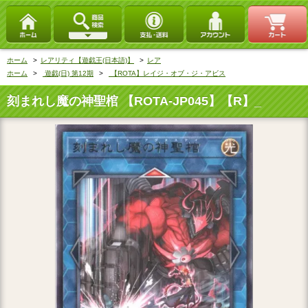
ホーム
>
レアリティ【遊戯王(日本語)】
>
レア
ホーム
>
遊戯(日) 第12期
>
【ROTA】レイジ・オブ・ジ・アビス
刻まれし魔の神聖棺 【ROTA-JP045】【R】_