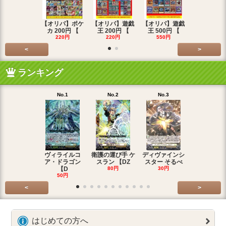
【オリパ】ポケ
【オリパ】遊戯
【オリパ】遊戯
【オリパ】
カ 200円 【
王 200円 【
王 500円 【
エマ 200
220円
220円
550円
220円
<
>
ランキング
No.1
No.2
No.3
No.4
ヴィライルコ
衛護の運び手 ケ
ディヴァインシ
光弓の騎士 
ア・ドラゴン
スラン 【DZ
スター そるべ
アー 【DZ
【D
80円
30円
30円
50円
<
>
はじめての方へ