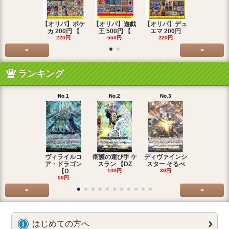
【オリパ】ポケ
【オリパ】遊戯
【オリパ】デュ
【オリパ】
カ 200円 【
王 500円 【
エマ 200円
エマ 500
220円
550円
220円
550円
<
>
ランキング
No.1
No.2
No.3
No.4
ヴィライルコ
衛護の運び手 ケ
ディヴァインシ
光弓の騎士 
ア・ドラゴン
スラン 【DZ
スター そるべ
アー 【DZ
【D
100円
30円
30円
50円
<
>
はじめての方へ