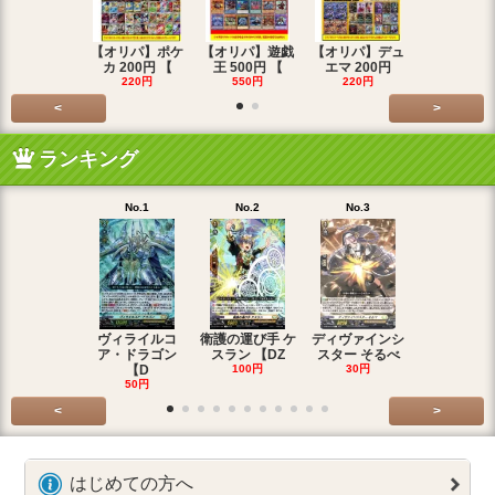
【オリパ】ポケ
【オリパ】遊戯
【オリパ】デュ
【オリパ】
カ 200円 【
王 500円 【
エマ 200円
エマ 500
220円
550円
220円
550円
<
>
ランキング
No.1
No.2
No.3
No.4
ヴィライルコ
衛護の運び手 ケ
ディヴァインシ
光弓の騎士 
ア・ドラゴン
スラン 【DZ
スター そるべ
アー 【DZ
【D
100円
30円
30円
50円
<
>
はじめての方へ