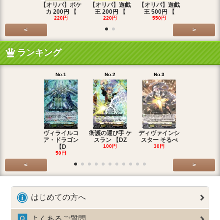
【オリパ】ポケ
【オリパ】遊戯
【オリパ】遊戯
【オリパ】
カ 200円 【
王 200円 【
王 500円 【
エマ 200
220円
220円
550円
220円
<
>
ランキング
No.1
No.2
No.3
No.4
ヴィライルコ
衛護の運び手 ケ
ディヴァインシ
光弓の騎士 
ア・ドラゴン
スラン 【DZ
スター そるべ
アー 【DZ
【D
100円
30円
30円
50円
<
>
はじめての方へ
よくあるご質問