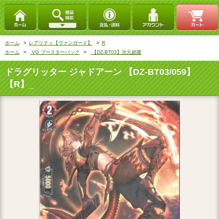
ホーム
>
レアリティ【ヴァンガード】
>
R
ホーム
>
VG ブースターパック
>
【DZ-BT03】次元超躍
ドラグリッター ジャドアーン 【DZ-BT03/059】
【R】_