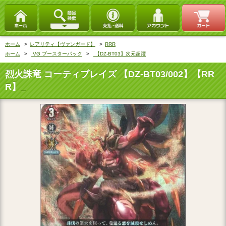
ホーム
>
レアリティ【ヴァンガード】
>
RRR
ホーム
>
VG ブースターパック
>
【DZ-BT03】次元超躍
烈火誅竜 コーティブレイズ 【DZ-BT03/002】【RR
R】_