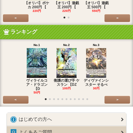
【オリパ】ポケ
【オリパ】遊戯
【オリパ】遊戯
【オリパ】
カ 200円 【
王 200円 【
王 500円 【
エマ 200
220円
220円
550円
220円
<
>
ランキング
No.1
No.2
No.3
No.4
ヴィライルコ
衛護の運び手 ケ
ディヴァインシ
光弓の騎士 
ア・ドラゴン
スラン 【DZ
スター そるべ
アー 【DZ
【D
100円
30円
30円
50円
<
>
はじめての方へ
よくあるご質問