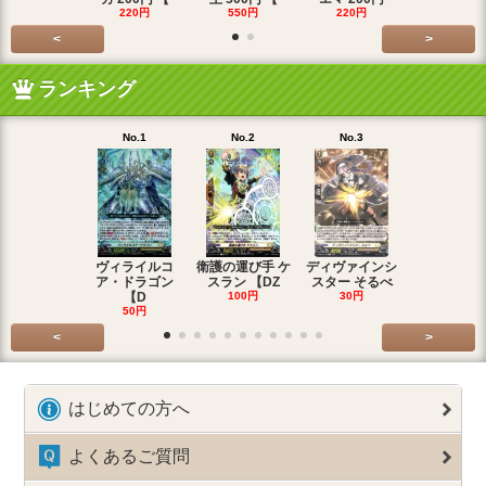
220円
550円
220円
550円
<
>
ランキング
No.1
No.2
No.3
No.4
ヴィライルコ
衛護の運び手 ケ
ディヴァインシ
光弓の騎士 
ア・ドラゴン
スラン 【DZ
スター そるべ
アー 【DZ
【D
100円
30円
30円
50円
<
>
はじめての方へ
よくあるご質問