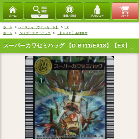
ホーム
>
レアリティ【ヴァンガード】
>
EX
ホーム
>
VG ブースターパック
>
【D-BT11】英雄激突
スーパーカワセミハッグ 【D-BT11/EX18】【EX】_