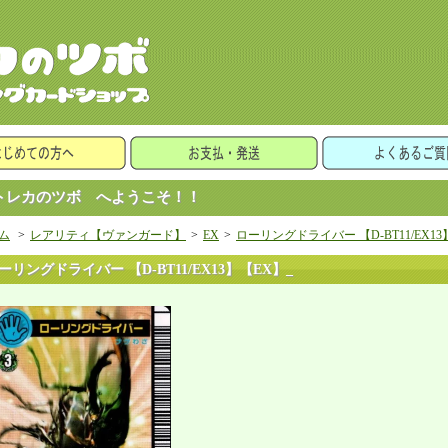
レカのツボ へようこそ！！
ム
>
レアリティ【ヴァンガード】
>
EX
>
ローリングドライバー 【D-BT11/EX13
ーリングドライバー 【D-BT11/EX13】【EX】_