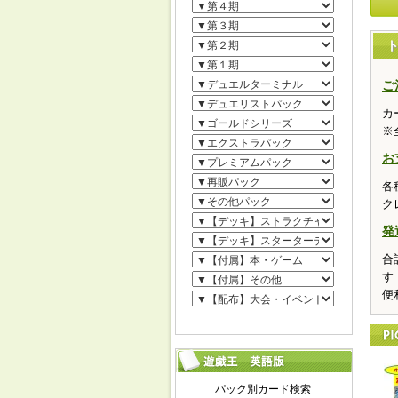
ご
カ
※
お
各
ク
発
合
す
便