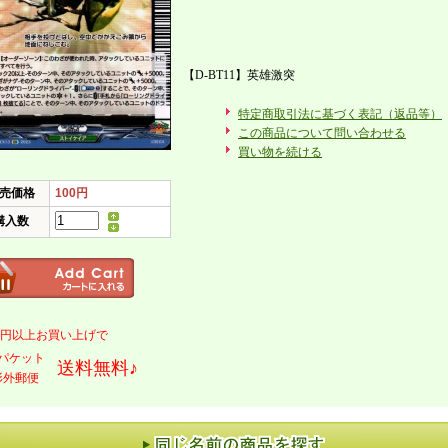
【D-BT11】英雄激突
特定商取引法に基づく表記（返品等）
この商品について問い合わせる
買い物を続ける
売価格
100円
購入数
000円以上お買い上げで
パケット
送料無料♪
形外郵便