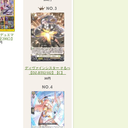
デュエマ
定200口】
0円
ディヴァインシスター そるべ
【DZ-BT02/102】【C】_
30円