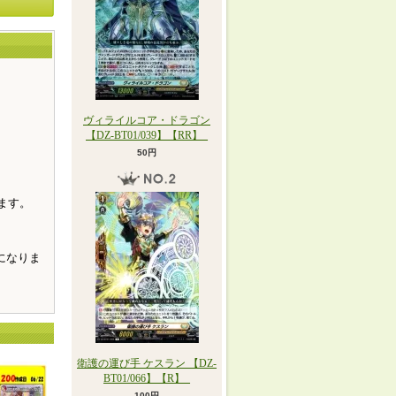
ヴィライルコア・ドラゴン
。
【DZ-BT01/039】【RR】_
50円
ます。
になりま
衛護の運び手 ケスラン 【DZ-
BT01/066】【R】_
100円