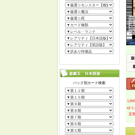
販
3,
ゆう
定