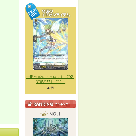
一助の光矢 トゥロット 【DZ-
BT05/057】【R】_
30円