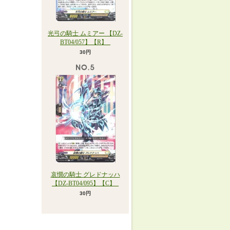
光弓の騎士 ムミアー 【DZ-
BT04/057】【R】_
30円
哀憫の騎士 グレドナッハ
【DZ-BT04/095】【C】_
30円