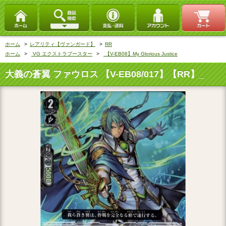
ホーム
>
レアリティ【ヴァンガード】
>
RR
ホーム
>
VG エクストラブースター
>
【V-EB08】My Glorious Justice
大義の蒼翼 ファウロス 【V-EB08/017】【RR】_