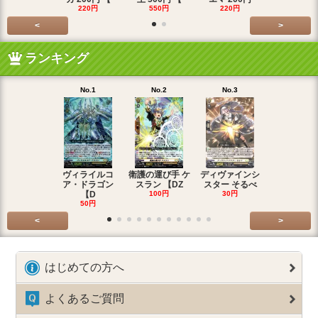
220円
550円
220円
550円
<
>
ランキング
No.1
No.2
No.3
No.4
ヴィライルコ
衛護の運び手 ケ
ディヴァインシ
光弓の騎士 
ア・ドラゴン
スラン 【DZ
スター そるべ
アー 【DZ
【D
100円
30円
30円
50円
<
>
はじめての方へ
よくあるご質問