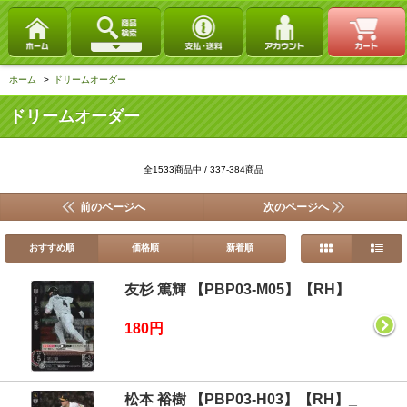
ホーム
>
ドリームオーダー
ドリームオーダー
全1533商品中 / 337-384商品
前のページへ
次のページへ
おすすめ順
価格順
新着順
友杉 篤輝 【PBP03-M05】【RH】
_
180円
松本 裕樹 【PBP03-H03】【RH】_