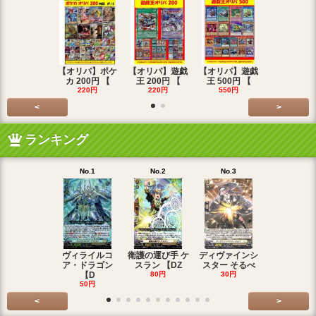
【オリパ】ポケ
【オリパ】遊戯
【オリパ】遊戯
【オリパ】
カ 200円 【
王 200円 【
王 500円 【
エマ 200
220円
220円
550円
220円
<
>
ランキング
No.1
No.2
No.3
No.4
ヴィライルコ
衛護の運び手 ケ
ディヴァインシ
光弓の騎士 
ア・ドラゴン
スラン 【DZ
スター そるべ
アー 【DZ
【D
80円
30円
30円
50円
<
>