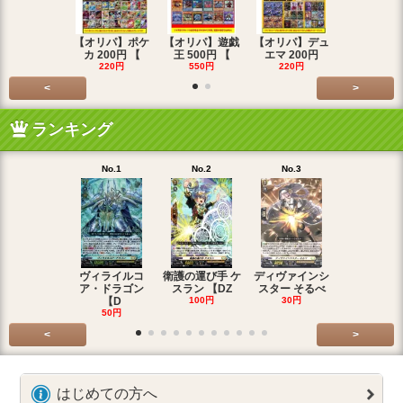
【オリパ】ポケ
【オリパ】遊戯
【オリパ】デュ
【オリパ】
カ 200円 【
王 500円 【
エマ 200円
エマ 500
220円
550円
220円
550円
<
>
ランキング
No.1
No.2
No.3
No.4
ヴィライルコ
衛護の運び手 ケ
ディヴァインシ
光弓の騎士 
ア・ドラゴン
スラン 【DZ
スター そるべ
アー 【DZ
【D
100円
30円
30円
50円
<
>
はじめての方へ