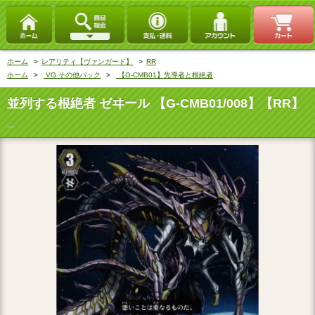
ホーム
>
レアリティ【ヴァンガード】
>
RR
ホーム
>
VG その他パック
>
【G-CMB01】先導者と根絶者
並列する根絶者 ゼヰール 【G-CMB01/008】【RR】
_