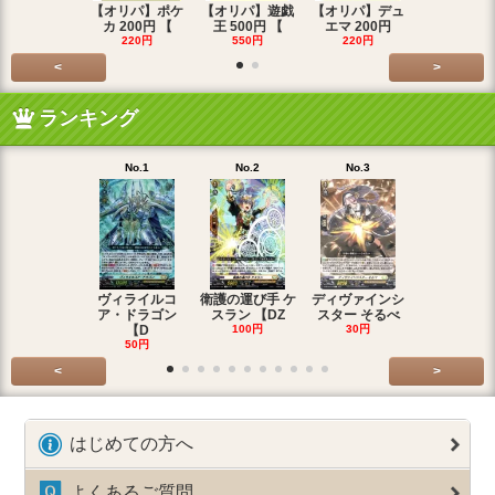
【オリパ】ポケ
【オリパ】遊戯
【オリパ】デュ
【オリパ】
カ 200円 【
王 500円 【
エマ 200円
エマ 500
220円
550円
220円
550円
<
>
ランキング
No.1
No.2
No.3
No.4
ヴィライルコ
衛護の運び手 ケ
ディヴァインシ
光弓の騎士 
ア・ドラゴン
スラン 【DZ
スター そるべ
アー 【DZ
【D
100円
30円
30円
50円
<
>
はじめての方へ
よくあるご質問