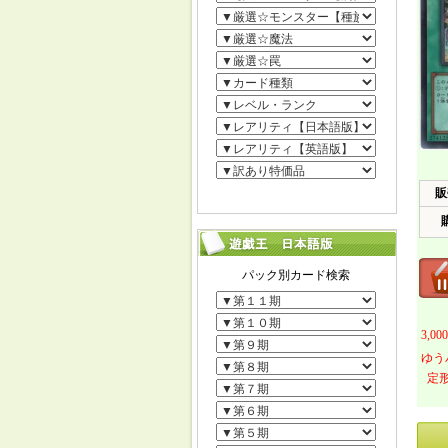
販
3,
ゆう
定