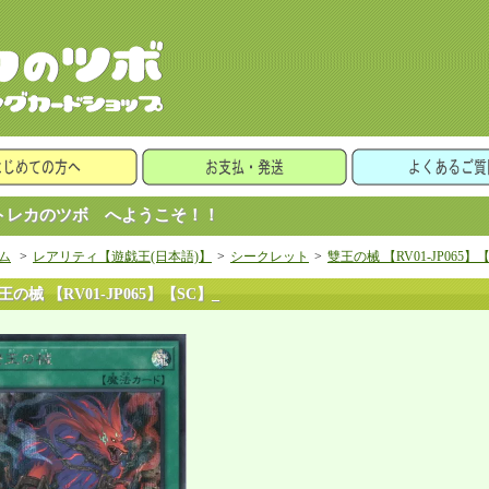
レカのツボ へようこそ！！
ム
>
レアリティ【遊戯王(日本語)】
>
シークレット
>
雙王の械 【RV01-JP065】
王の械 【RV01-JP065】【SC】_