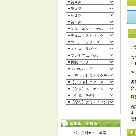
ご
カ
※
お
各
ク
発
合
す
便