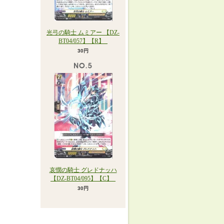
光弓の騎士 ムミアー 【DZ-
BT04/057】【R】_
30円
哀憫の騎士 グレドナッハ
【DZ-BT04/095】【C】_
30円