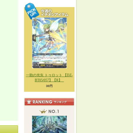
一助の光矢 トゥロット 【DZ-
BT05/057】【R】_
30円