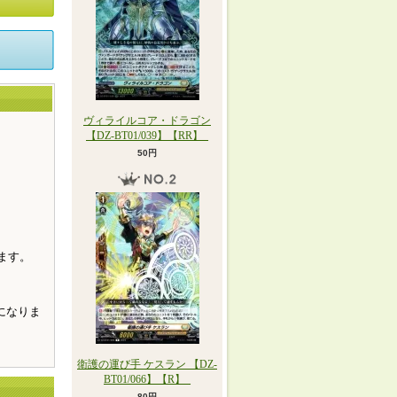
ヴィライルコア・ドラゴン
【DZ-BT01/039】【RR】_
50円
。
ます。
になりま
衛護の運び手 ケスラン 【DZ-
BT01/066】【R】_
80円