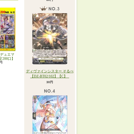
デュエマ
定200口】
0円
ディヴァインシスター そるべ
【DZ-BT02/102】【C】_
30円