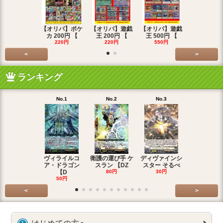
【オリパ】ポケ
【オリパ】遊戯
【オリパ】遊戯
【オリパ】
カ 200円 【
王 200円 【
王 500円 【
エマ 200
220円
220円
550円
220円
<
>
ランキング
No.1
No.2
No.3
No.4
ヴィライルコ
衛護の運び手 ケ
ディヴァインシ
光弓の騎士 
ア・ドラゴン
スラン 【DZ
スター そるべ
アー 【DZ
【D
80円
30円
30円
50円
<
>