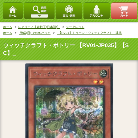
ホーム
>
レアリティ【遊戯王(日本語)】
>
シークレット
ホーム
>
遊戯(日) その他パック
>
【RV01】トゥーン・ウィッチクラフト・破械
ウィッチクラフト・ポトリー 【RV01-JP035】【S
C】_