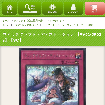
ホーム
>
レアリティ【遊戯王(日本語)】
>
シークレット
ホーム
>
遊戯(日) その他パック
>
【RV01】トゥーン・ウィッチクラフト・破械
ウィッチクラフト・ディストーション 【RV01-JP02
9】【SC】_