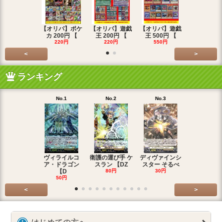
【オリパ】ポケ
【オリパ】遊戯
【オリパ】遊戯
【オリパ】
カ 200円 【
王 200円 【
王 500円 【
エマ 200
220円
220円
550円
220円
<
>
ランキング
No.1
No.2
No.3
No.4
ヴィライルコ
衛護の運び手 ケ
ディヴァインシ
光弓の騎士 
ア・ドラゴン
スラン 【DZ
スター そるべ
アー 【DZ
【D
80円
30円
30円
50円
<
>