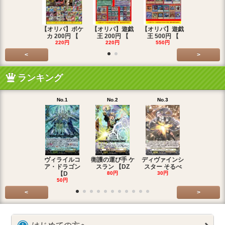
【オリパ】ポケ
【オリパ】遊戯
【オリパ】遊戯
【オリパ】
カ 200円 【
王 200円 【
王 500円 【
エマ 200
220円
220円
550円
220円
<
>
ランキング
No.1
No.2
No.3
No.4
ヴィライルコ
衛護の運び手 ケ
ディヴァインシ
光弓の騎士 
ア・ドラゴン
スラン 【DZ
スター そるべ
アー 【DZ
【D
80円
30円
30円
50円
<
>