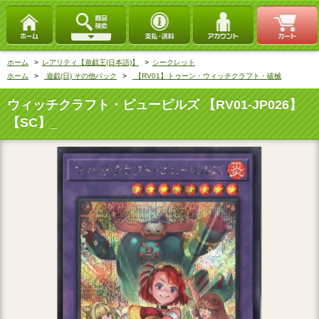
ホーム
>
レアリティ【遊戯王(日本語)】
>
シークレット
ホーム
>
遊戯(日) その他パック
>
【RV01】トゥーン・ウィッチクラフト・破械
ウィッチクラフト・ピューピルズ 【RV01-JP026】
【SC】_