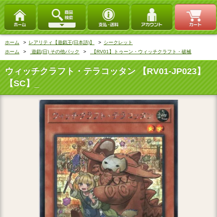
ホーム
>
レアリティ【遊戯王(日本語)】
>
シークレット
ホーム
>
遊戯(日) その他パック
>
【RV01】トゥーン・ウィッチクラフト・破械
ウィッチクラフト・テラコッタン 【RV01-JP023】
【SC】_