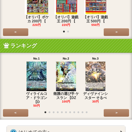
【オリパ】ポケ
【オリパ】遊戯
【オリパ】遊戯
【オリパ】
カ 200円 【
王 200円 【
王 500円 【
エマ 200
220円
220円
550円
220円
<
>
ランキング
No.1
No.2
No.3
No.4
ヴィライルコ
衛護の運び手 ケ
ディヴァインシ
光弓の騎士 
ア・ドラゴン
スラン 【DZ
スター そるべ
アー 【DZ
【D
100円
30円
30円
50円
<
>