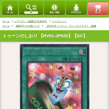
ホーム
>
レアリティ【遊戯王(日本語)】
>
シークレット
ホーム
>
遊戯(日) その他パック
>
【RV01】トゥーン・ウィッチクラフト・破械
トゥーンのしおり 【RV01-JP020】【SC】_