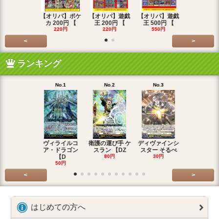
【オリパ】ポケ
【オリパ】遊戯
【オリパ】遊戯
【オリパ】
カ 200円 【
王 200円 【
王 500円 【
エマ 200
220円
220円
550円
220円
<
>
ランキング
No.1
No.2
No.3
No.4
ヴィライルコ
衛護の運び手 ケ
ディヴァインシ
光弓の騎士 
ア・ドラゴン
スラン 【DZ
スター そるべ
アー 【DZ
【D
80円
30円
30円
50円
<
>
はじめての方へ