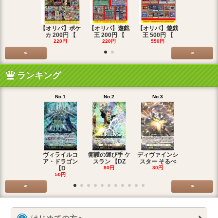
【オリパ】ポケ
【オリパ】遊戯
【オリパ】遊戯
【オリパ】
カ 200円 【
王 200円 【
王 500円 【
エマ 200
220円
220円
550円
220円
<
>
ランキング
No.1
No.2
No.3
No.4
ヴィライルコ
衛護の運び手 ケ
ディヴァインシ
光弓の騎士 
ア・ドラゴン
スラン 【DZ
スター そるべ
アー 【DZ
【D
80円
30円
30円
50円
<
>