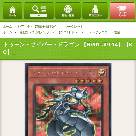
ホーム
>
レアリティ【遊戯王(日本語)】
>
シークレット
ホーム
>
遊戯(日) その他パック
>
【RV01】トゥーン・ウィッチクラフト・破械
トゥーン・サイバー・ドラゴン 【RV01-JP014】【S
C】_