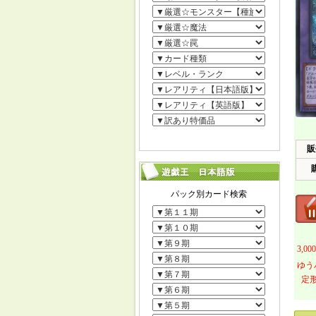
販
3,
ゆう
定