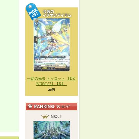
一助の光矢 トゥロット 【DZ-
BT05/057】【R】_
30円