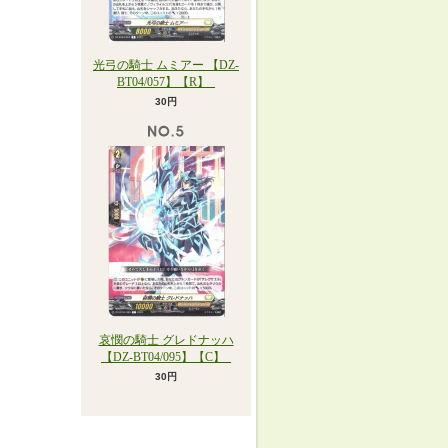
光弓の騎士 ムミアー 【DZ-
BT04/057】【R】_
30円
哀憫の騎士 グレドナッハ
【DZ-BT04/095】【C】_
30円