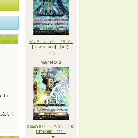
ヴィライルコア・ドラゴン
【DZ-BT01/039】【RR】_
50円
。
ます。
になりま
衛護の運び手 ケスラン 【DZ-
BT01/066】【R】_
80円