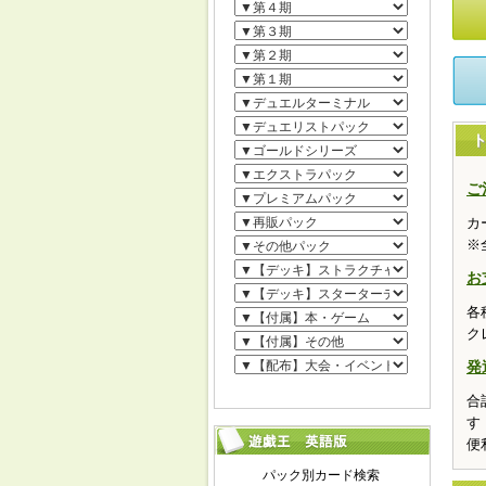
ご
カ
※
お
各
ク
発
合
す
便