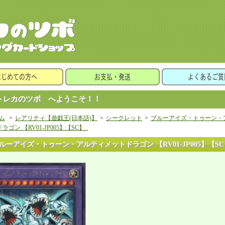
レカのツボ へようこそ！！
ム
>
レアリティ【遊戯王(日本語)】
>
シークレット
>
ブルーアイズ・トゥーン・
ラゴン 【RV01-JP005】【SC】_
ルーアイズ・トゥーン・アルティメットドラゴン 【RV01-JP005】【SC