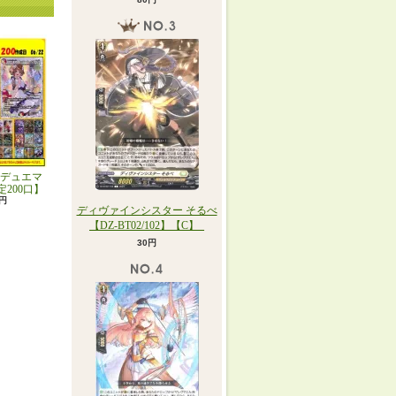
デュエマ
定200口】
0円
ディヴァインシスター そるべ
【DZ-BT02/102】【C】_
30円