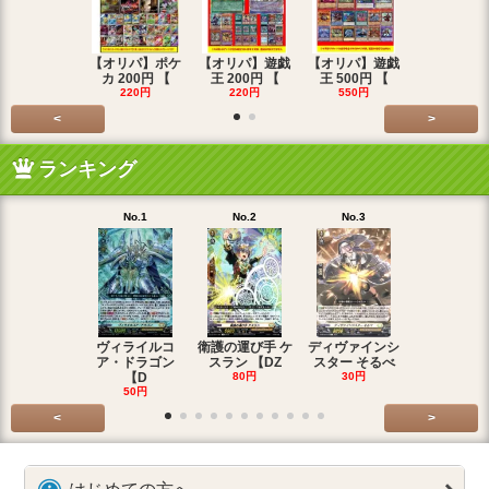
【オリパ】ポケ
【オリパ】遊戯
【オリパ】遊戯
【オリパ】
カ 200円 【
王 200円 【
王 500円 【
エマ 200
220円
220円
550円
220円
<
>
ランキング
No.1
No.2
No.3
No.4
ヴィライルコ
衛護の運び手 ケ
ディヴァインシ
光弓の騎士 
ア・ドラゴン
スラン 【DZ
スター そるべ
アー 【DZ
【D
80円
30円
30円
50円
<
>