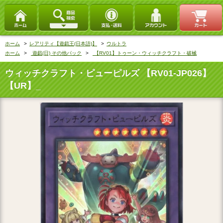
ホーム
>
レアリティ【遊戯王(日本語)】
>
ウルトラ
ホーム
>
遊戯(日) その他パック
>
【RV01】トゥーン・ウィッチクラフト・破械
ウィッチクラフト・ピューピルズ 【RV01-JP026】
【UR】_