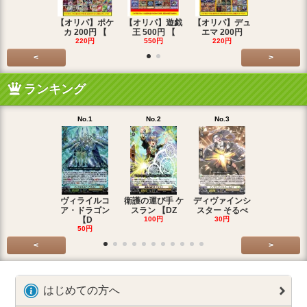
【オリパ】ポケ
【オリパ】遊戯
【オリパ】デュ
【オリパ】
カ 200円 【
王 500円 【
エマ 200円
エマ 500
220円
550円
220円
550円
<
>
ランキング
No.1
No.2
No.3
No.4
ヴィライルコ
衛護の運び手 ケ
ディヴァインシ
光弓の騎士 
ア・ドラゴン
スラン 【DZ
スター そるべ
アー 【DZ
【D
100円
30円
30円
50円
<
>
はじめての方へ