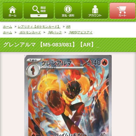
ホーム
>
レアリティ【ポケモンカード】
>
AR
ホーム
>
ポケモンカード
>
[M]パック
>
[M05]アビスアイ
グレンアルマ 【M5-083/081】【AR】_