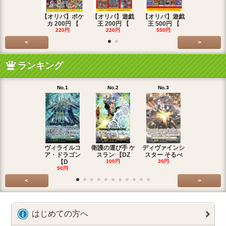
【オリパ】ポケ
【オリパ】遊戯
【オリパ】遊戯
【オリパ】
カ 200円 【
王 200円 【
王 500円 【
エマ 200
220円
220円
550円
220円
<
>
ランキング
No.1
No.2
No.3
No.4
ヴィライルコ
衛護の運び手 ケ
ディヴァインシ
光弓の騎士 
ア・ドラゴン
スラン 【DZ
スター そるべ
アー 【DZ
【D
100円
30円
30円
50円
<
>
はじめての方へ