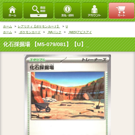
ホーム
>
レアリティ【ポケモンカード】
>
U
ホーム
>
ポケモンカード
>
[M]パック
>
[M05]アビスアイ
化石採掘場 【M5-079/081】【U】_