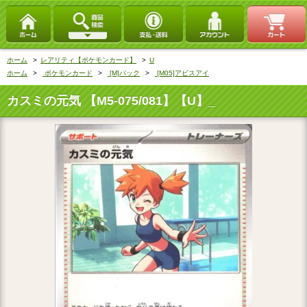
ホーム
>
レアリティ【ポケモンカード】
>
U
ホーム
>
ポケモンカード
>
[M]パック
>
[M05]アビスアイ
カスミの元気 【M5-075/081】【U】_