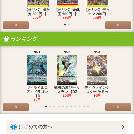
【オリパ】ポケ
【オリパ】遊戯
【オリパ】デュ
【オリパ】
カ 200円 【
王 500円 【
エマ 200円
エマ 500
220円
550円
220円
550円
<
>
ランキング
No.1
No.2
No.3
No.4
ヴィライルコ
衛護の運び手 ケ
ディヴァインシ
光弓の騎士 
ア・ドラゴン
スラン 【DZ
スター そるべ
アー 【DZ
【D
100円
30円
30円
50円
<
>
はじめての方へ