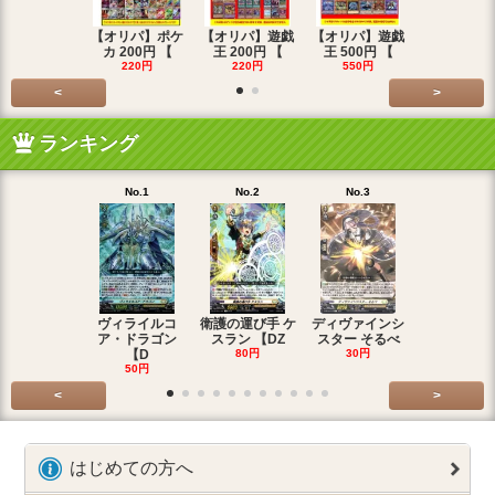
【オリパ】ポケ
【オリパ】遊戯
【オリパ】遊戯
【オリパ】
カ 200円 【
王 200円 【
王 500円 【
エマ 200
220円
220円
550円
220円
<
>
ランキング
No.1
No.2
No.3
No.4
ヴィライルコ
衛護の運び手 ケ
ディヴァインシ
光弓の騎士 
ア・ドラゴン
スラン 【DZ
スター そるべ
アー 【DZ
【D
80円
30円
30円
50円
<
>
はじめての方へ