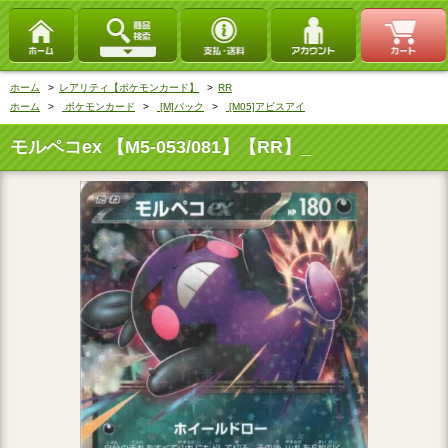
ホーム
>
レアリティ【ポケモンカード】
>
RR
ホーム
>
ポケモンカード
>
[M]パック
>
[M05]アビスアイ
モルペコex 【M5-053/081】【RR】_