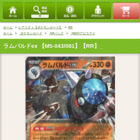
ホーム
>
レアリティ【ポケモンカード】
>
RR
ホーム
>
ポケモンカード
>
[M]パック
>
[M05]アビスアイ
ラムパルドex 【M5-043/081】【RR】_