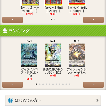
【オリパ】ポケ
【オリパ】遊戯
【オリパ】遊戯
【オリパ】
カ 200円 【
王 200円 【
王 500円 【
エマ 200
220円
220円
550円
220円
<
>
ランキング
No.1
No.2
No.3
No.4
ヴィライルコ
衛護の運び手 ケ
ディヴァインシ
光弓の騎士 
ア・ドラゴン
スラン 【DZ
スター そるべ
アー 【DZ
【D
100円
30円
30円
50円
<
>
はじめての方へ