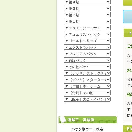
ご
カ
※
お
各
ク
発
合
す
便