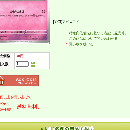
[M05]アビスアイ
特定商取引法に基づく表記（返品等）
この商品について問い合わせる
買い物を続ける
売価格
30円
購入数
000円以上お買い上げで
パケット
送料無料♪
形外郵便