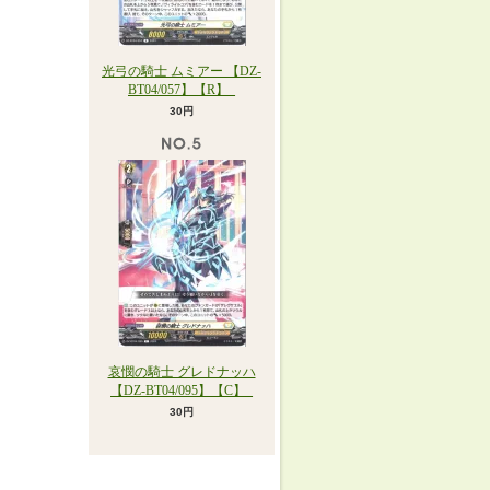
光弓の騎士 ムミアー 【DZ-
BT04/057】【R】_
30円
哀憫の騎士 グレドナッハ
【DZ-BT04/095】【C】_
30円