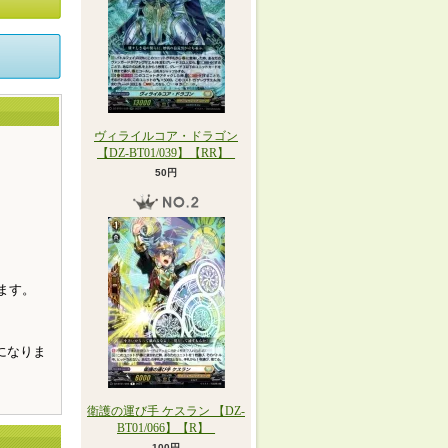
ヴィライルコア・ドラゴン
【DZ-BT01/039】【RR】_
50円
。
ます。
になりま
衛護の運び手 ケスラン 【DZ-
BT01/066】【R】_
100円