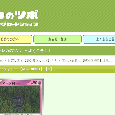
レカのツボ へようこそ！！
ム
>
レアリティ【ポケモンカード】
>
U
>
マーシャドー 【M5-038/081】【U】_
ーシャドー 【M5-038/081】【U】_