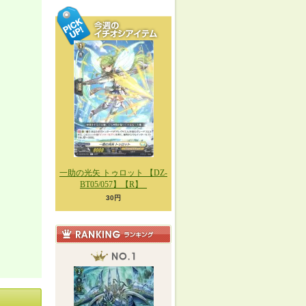
一助の光矢 トゥロット 【DZ-
BT05/057】【R】_
30円