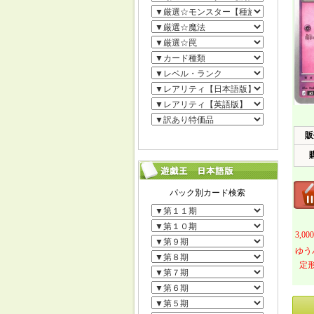
販
3,
ゆう
定