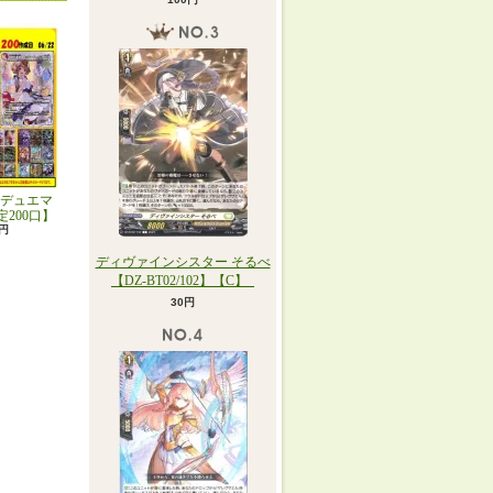
デュエマ
定200口】
0円
ディヴァインシスター そるべ
【DZ-BT02/102】【C】_
30円