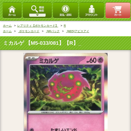
ホーム
>
レアリティ【ポケモンカード】
>
R
ホーム
>
ポケモンカード
>
[M]パック
>
[M05]アビスアイ
ミカルゲ 【M5-033/081】【R】_