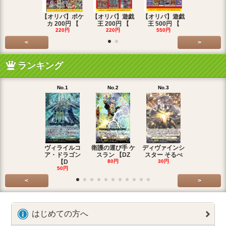
【オリパ】ポケ
【オリパ】遊戯
【オリパ】遊戯
【オリパ】
カ 200円 【
王 200円 【
王 500円 【
エマ 200
220円
220円
550円
220円
<
>
ランキング
No.1
No.2
No.3
No.4
ヴィライルコ
衛護の運び手 ケ
ディヴァインシ
光弓の騎士 
ア・ドラゴン
スラン 【DZ
スター そるべ
アー 【DZ
【D
80円
30円
30円
50円
<
>
はじめての方へ