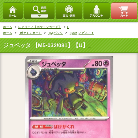
ホーム
>
レアリティ【ポケモンカード】
>
U
ホーム
>
ポケモンカード
>
[M]パック
>
[M05]アビスアイ
ジュペッタ 【M5-032/081】【U】_