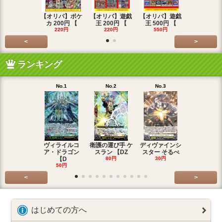
【オリパ】ポケ
【オリパ】遊戯
【オリパ】遊戯
【オリパ】
カ 200円 【
王 200円 【
王 500円 【
エマ 200
220円
220円
550円
220円
<
>
ランキング
No.1
No.2
No.3
No.4
ヴィライルコ
衛護の運び手 ケ
ディヴァインシ
光弓の騎士 
ア・ドラゴン
スラン 【DZ
スター そるべ
アー 【DZ
【D
80円
30円
30円
50円
<
>
はじめての方へ