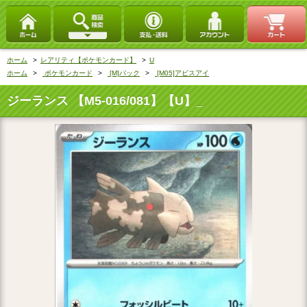
ホーム
>
レアリティ【ポケモンカード】
>
U
ホーム
>
ポケモンカード
>
[M]パック
>
[M05]アビスアイ
ジーランス 【M5-016/081】【U】_