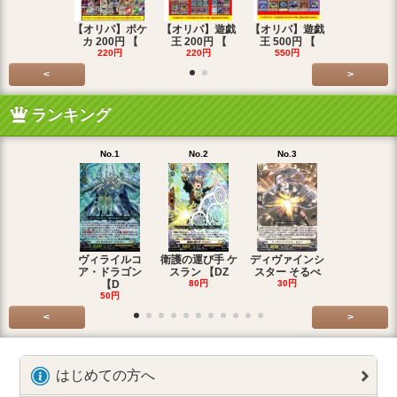
【オリパ】ポケ
【オリパ】遊戯
【オリパ】遊戯
【オリパ】
カ 200円 【
王 200円 【
王 500円 【
エマ 200
220円
220円
550円
220円
<
>
ランキング
No.1
No.2
No.3
No.4
ヴィライルコ
衛護の運び手 ケ
ディヴァインシ
光弓の騎士 
ア・ドラゴン
スラン 【DZ
スター そるべ
アー 【DZ
【D
80円
30円
30円
50円
<
>
はじめての方へ