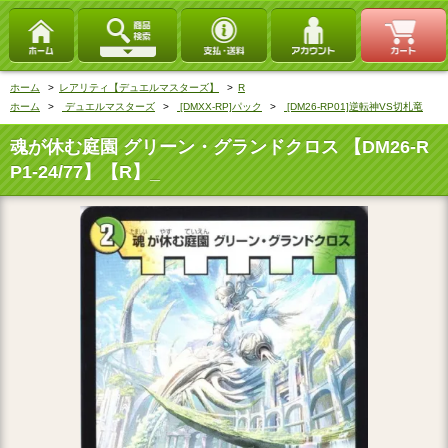
ホーム
>
レアリティ【デュエルマスターズ】
>
R
ホーム
>
デュエルマスターズ
>
[DMXX-RP]パック
>
[DM26-RP01]逆転神VS切札竜
魂が休む庭園 グリーン・グランドクロス 【DM26-R
P1-24/77】【R】_