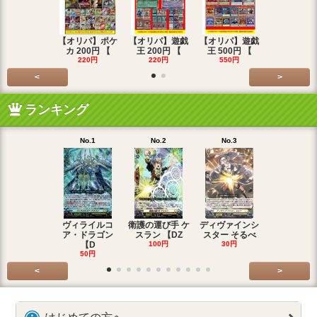
【オリパ】ポケ
【オリパ】遊戯
【オリパ】遊戯
【オリパ】
カ 200円 【
王 200円 【
王 500円 【
エマ 200
220円
220円
550円
220円
<
>
ランキング
No.1
No.2
No.3
No.4
ヴィライルコ
衛護の運び手 ケ
ディヴァインシ
光弓の騎士 
ア・ドラゴン
スラン 【DZ
スター そるべ
アー 【DZ
【D
100円
30円
30円
50円
<
>