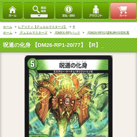
ホーム
>
レアリティ【デュエルマスターズ】
>
R
ホーム
>
デュエルマスターズ
>
[DMXX-RP]パック
>
[DM26-RP01]逆転神VS切札竜
呪遁の化身 【DM26-RP1-20/77】【R】_