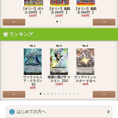
【オリパ】ポケ
【オリパ】遊戯
【オリパ】遊戯
【オリパ】
カ 200円 【
王 200円 【
王 500円 【
エマ 200
220円
220円
550円
220円
<
>
ランキング
No.1
No.2
No.3
No.4
ヴィライルコ
衛護の運び手 ケ
ディヴァインシ
光弓の騎士 
ア・ドラゴン
スラン 【DZ
スター そるべ
アー 【DZ
【D
100円
30円
30円
50円
<
>
はじめての方へ