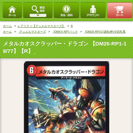
ホーム
>
レアリティ【デュエルマスターズ】
>
R
ホーム
>
デュエルマスターズ
>
[DMXX-RP]パック
>
[DM26-RP01]逆転神VS切札竜
メタルカオスクラッパー・ドラゴン 【DM26-RP1-1
8/77】【R】_