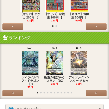
【オリパ】ポケ
【オリパ】遊戯
【オリパ】遊戯
【オリパ】
カ 200円 【
王 200円 【
王 500円 【
エマ 200
220円
220円
550円
220円
<
>
ランキング
No.1
No.2
No.3
No.4
ヴィライルコ
衛護の運び手 ケ
ディヴァインシ
光弓の騎士 
ア・ドラゴン
スラン 【DZ
スター そるべ
アー 【DZ
【D
100円
30円
30円
50円
<
>