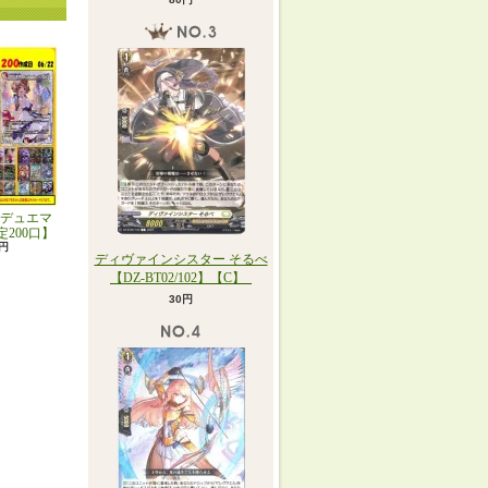
デュエマ
定200口】
0円
ディヴァインシスター そるべ
【DZ-BT02/102】【C】_
30円