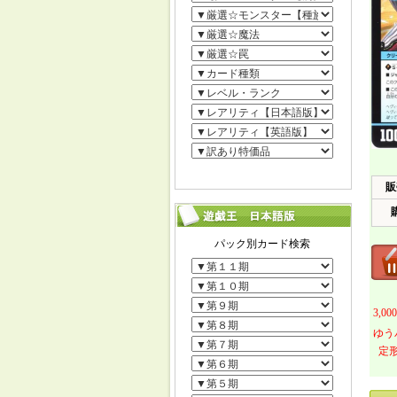
販
3,
ゆう
定