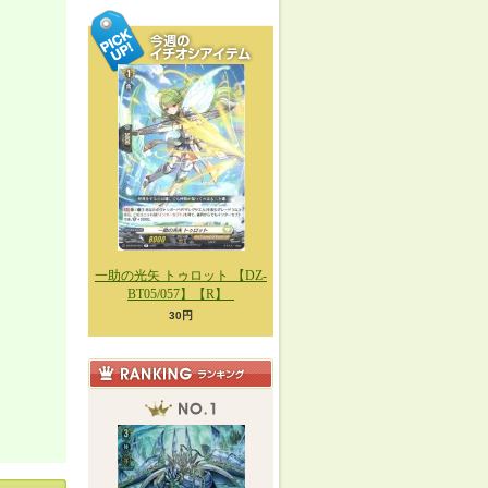
一助の光矢 トゥロット 【DZ-
BT05/057】【R】_
30円