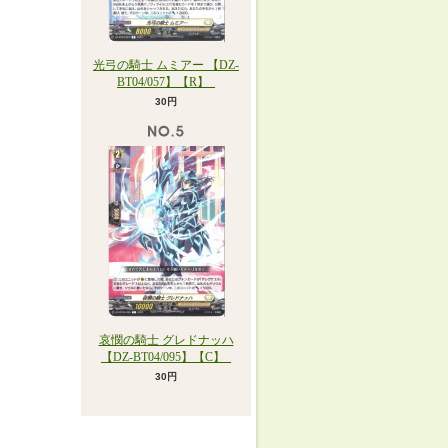
光弓の騎士 ムミアー 【DZ-
BT04/057】【R】_
30円
哀憫の騎士 グレドナッハ
【DZ-BT04/095】【C】_
30円