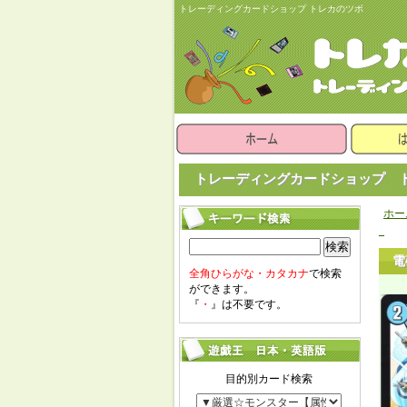
トレーディングカードショップ トレカのツボ
トレーディングカードショップ ト
ホー
_
検索
電
全角ひらがな・カタカナ
で検索
ができます。
『
・
』は不要です。