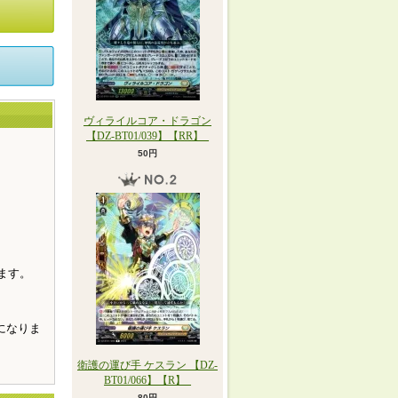
ヴィライルコア・ドラゴン
【DZ-BT01/039】【RR】_
50円
。
ます。
になりま
衛護の運び手 ケスラン 【DZ-
BT01/066】【R】_
80円