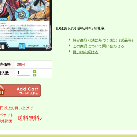
[DM26-RP01]逆転神VS切札竜
特定商取引法に基づく表記（返品等）
この商品について問い合わせる
買い物を続ける
売価格
30円
購入数
000円以上お買い上げで
パケット
送料無料♪
形外郵便