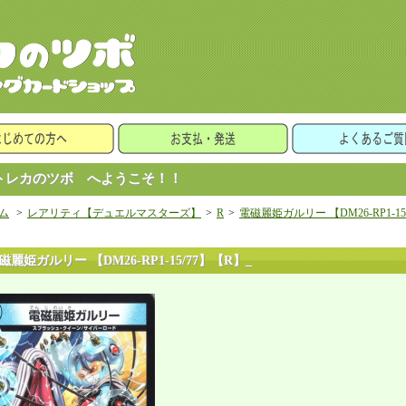
レカのツボ へようこそ！！
ム
>
レアリティ【デュエルマスターズ】
>
R
>
電磁麗姫ガルリー 【DM26-RP1-15
磁麗姫ガルリー 【DM26-RP1-15/77】【R】_