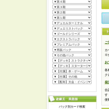
ご
カ
※
お
各
ク
発
合
す
便